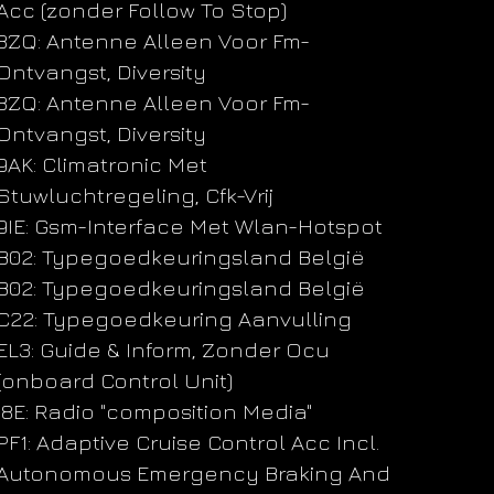
Acc (zonder Follow To Stop)
8ZQ: Antenne Alleen Voor Fm-
Ontvangst, Diversity
8ZQ: Antenne Alleen Voor Fm-
Ontvangst, Diversity
9AK: Climatronic Met
Stuwluchtregeling, Cfk-Vrij
9IE: Gsm-Interface Met Wlan-Hotspot
B02: Typegoedkeuringsland België
B02: Typegoedkeuringsland België
C22: Typegoedkeuring Aanvulling
EL3: Guide & Inform, Zonder Ocu
(onboard Control Unit)
I8E: Radio "composition Media"
PF1: Adaptive Cruise Control Acc Incl.
Autonomous Emergency Braking And