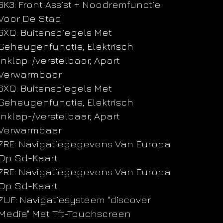
6K3: Front Assist + Noodremfunctie
Voor De Stad
6XQ: Buitenspiegels Met
Geheugenfunctie, Elektrisch
Inklap-/verstelbaar, Apart
Verwarmbaar
6XQ: Buitenspiegels Met
Geheugenfunctie, Elektrisch
Inklap-/verstelbaar, Apart
Verwarmbaar
7RE: Navigatiegegevens Van Europa
Op Sd-Kaart
7RE: Navigatiegegevens Van Europa
Op Sd-Kaart
7UF: Navigatiesysteem "discover
Media" Met Tft-Touchscreen