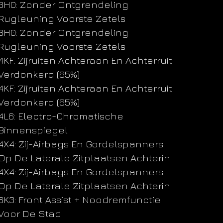
3H0: Zonder Ontgrendeling
Rugleuning Voorste Zetels
3H0: Zonder Ontgrendeling
Rugleuning Voorste Zetels
4KF: Zijruiten Achteraan En Achterruit
Verdonkerd (65%)
4KF: Zijruiten Achteraan En Achterruit
Verdonkerd (65%)
4L6: Electro-Chromatische
Binnenspiegel
4X4: Zij-Airbags En Gordelspanners
Op De Laterale Zitplaatsen Achterin
4X4: Zij-Airbags En Gordelspanners
Op De Laterale Zitplaatsen Achterin
6K3: Front Assist + Noodremfunctie
Voor De Stad