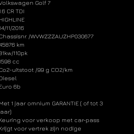
Volkswagen Golf 7
1.6 CR TDI
HIGHLINE
14/11/2016
Chassisnr. /WVWZZZAUZHP030677
45876 km
81kw/110pk
1598 cc
Co2-uitstoot /99 g CO2/km
Diesel
Euro 6b
Met 1 jaar omnium GARANTIE ( of tot 3
jaar)
Keuring voor verkoop met car-pass
Krijgt voor vertrek zijn nodige