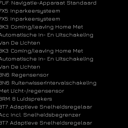
7UF: Navigatie-Apparaat Standaard
7X5: Inparkeersysteem
7X5: Inparkeersysteem
8K3: Coming/leaving Home Met
Automatische In- En Uitschakeling
Van De Lichten
8K3: Coming/leaving Home Met
Automatische In- En Uitschakeling
Van De Lichten
8N6: Regensensor
8N6: Ruitenwisserintervalschakeling
Met Licht-/regensensor
8RM: 8 Luidsprekers
8T7: Adaptieve Snelheidsregelaar
Acc Incl. Snelheidsbegrenzer
8T7: Adaptieve Snelheidsregelaar