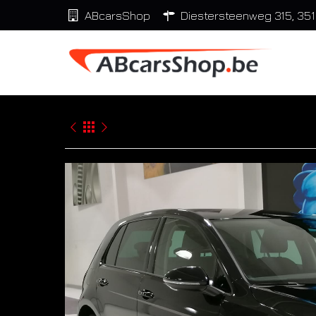
Overslaan en naar de inhoud gaan
ABcarsShop
Diestersteenweg 315, 351