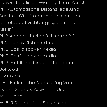
Forward Collision Warning Front Assist
PF1: Automatische Distanzregelung
Acc Inkl. City-Notbremsfunktion Und
Umfeldbeobachtungssystem "front
Assist"
PH2: Airconditioning "climatronic"
PLA: Licht & Zichtmodule
PNC: Gps "discover Media"
PNC: Gps "discover Media"
PU2: Multifunctiestuur Met Leder
Bekleed
SR9: Serie
UE4: Elektrische Aansluiting Voor
Extern Gebruik, Aux-In En Usb
W28: Serie
W4B: 5 Deuren Met Elektrische