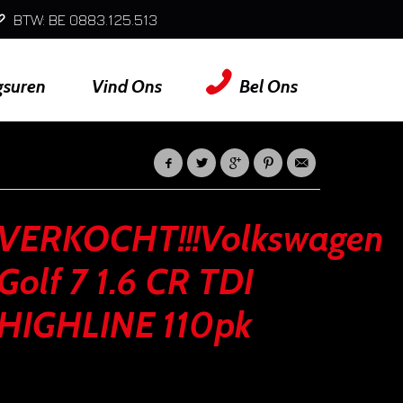
BTW: BE 0883.125.513
gsuren
Vind Ons
Bel Ons
VERKOCHT!!!Volkswagen
Golf 7 1.6 CR TDI
HIGHLINE 110pk