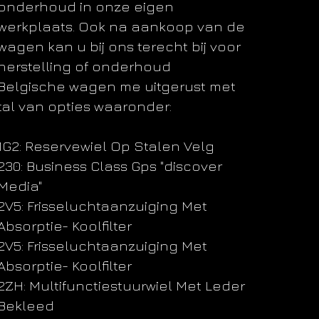
onderhoud in onze eigen
werkplaats. Ook na aankoop van de
wagen kan u bij ons terecht bij voor
herstelling of onderhoud
Belgische wagen me uitgerust met
tal van opties waaronder:
1G2: Reservewiel Op Stalen Velg
230: Business Class Gps "discover
Media"
2V5: Frisseluchtaanzuiging Met
Absorptie- Koolfilter
2V5: Frisseluchtaanzuiging Met
Absorptie- Koolfilter
2ZH: Multifunctiestuurwiel Met Leder
Bekleed